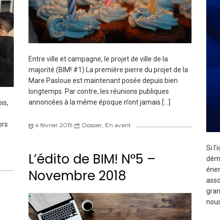
Entre ville et campagne, le projet de ville de la
majorité (BIM! #1) La première pierre du projet de la
Mare Pasloue est maintenant posée depuis bien
longtemps. Par contre, les réunions publiques
annoncées à la même époque n’ont jamais […]
is,
ors
4 février 2019
Dossier
,
En avant
Si l
L’édito de BIM! N°5 –
démo
éner
Novembre 2018
asso
gran
nous