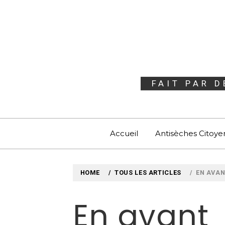
Skip
to
content
FAIT PAR 
Accueil
Antisèches Citoy
HOME
TOUS LES ARTICLES
EN AVA
En avant