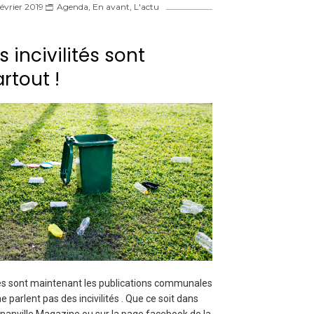
février 2019
Agenda
,
En avant
,
L'actu
s incivilités sont
rtout !
s sont maintenant les publications communales
ne parlent pas des incivilités . Que ce soit dans
anville Magazine ou sur la page facebook de la