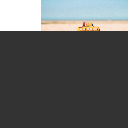
Dernier numéro de cette année scolaire, le BIM! 
mois de juillet est bien rempli ! Vous pourrez y
trouver un petit dossier sur le citoyen dans la vie
locale, car ce thème nous tient à coeur. On aurai
d’ailleurs […]
13 juillet 2018
Edito
,
En avant
,
L'actu