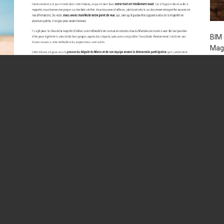
BIM 
Magn
d’In
d’in
évèn
poss
24
du
Co
Annexe au démenti
t
0
19 mai 2018
En avant
,
L'actu
Immobilier et
médiathèque près de la