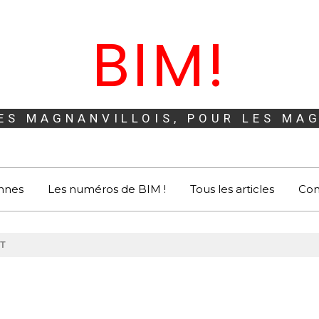
BIM!
DES MAGNANVILLOIS, POUR LES MA
ennes
Les numéros de BIM !
Tous les articles
Con
NT