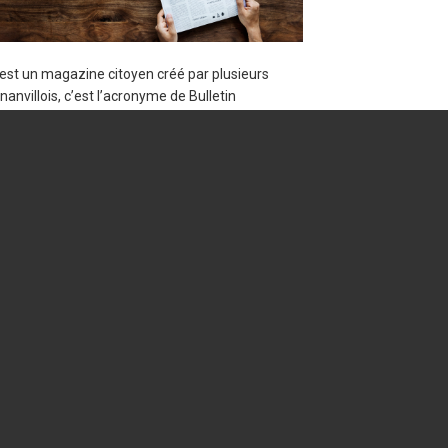
est un magazine citoyen créé par plusieurs
anvillois, c’est l’acronyme de Bulletin
formation Magnanvillois. Notre but est
former nos voisins sur les grands sujets et
ements de la commune en essayant le plus
ible de baser nos articles sur […]
 mars 2018
Edito
,
En avant
,
L'actu
nseil Municipal du
5/03/2018