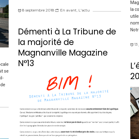
Magn
la c
8 septembre 2018
En avant
,
L'actu
util
nomb
Démenti à La Tribune de
Notr
la majorité de
13 
Magnanville Magazine
N°13
L’
cale
it se
20
l-
nde