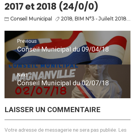
2017 et 2018 (24/0/0)
Conseil Municipal
2018
,
BIM N°3 - Juilelt 2018
Navigation
Previous
de
Conseil Municipal du 09/04/18
Previous
post:
l’article
Next
Conseil Municipal du 02/07/18
Next
post:
LAISSER UN COMMENTAIRE
Votre adresse de messagerie ne sera pas publiée.
Les